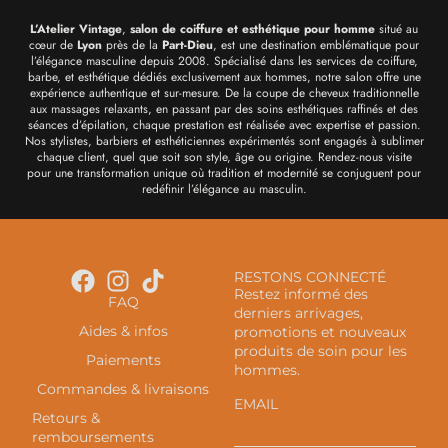
L’Atelier Vintage
,
salon de coiffure et esthétique pour homme
situé au
cœur de
Lyon
près de la
Part-Dieu
, est une destination emblématique pour
l’élégance masculine depuis 2008. Spécialisé dans les services de coiffure,
barbe, et esthétique dédiés exclusivement aux hommes, notre salon offre une
expérience authentique et sur-mesure. De la coupe de cheveux traditionnelle
aux massages relaxants, en passant par des soins esthétiques raffinés et des
séances d’épilation, chaque prestation est réalisée avec expertise et passion.
Nos stylistes, barbiers et esthéticiennes expérimentés sont engagés à sublimer
chaque client, quel que soit son style, âge ou origine. Rendez-nous visite
pour une transformation unique où tradition et modernité se conjuguent pour
redéfinir l’élégance au masculin.
RESTONS CONNECTÉ
Restez informé des
FAQ
derniers arrivages,
Aides & infos
promotions et nouveaux
produits de soin pour les
Paiements
hommes.
Commandes & livraisons
EMAIL
Retours &
remboursements