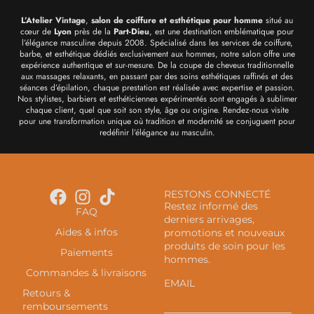
L’Atelier Vintage
,
salon de coiffure et esthétique pour homme
situé au
cœur de
Lyon
près de la
Part-Dieu
, est une destination emblématique pour
l’élégance masculine depuis 2008. Spécialisé dans les services de coiffure,
barbe, et esthétique dédiés exclusivement aux hommes, notre salon offre une
expérience authentique et sur-mesure. De la coupe de cheveux traditionnelle
aux massages relaxants, en passant par des soins esthétiques raffinés et des
séances d’épilation, chaque prestation est réalisée avec expertise et passion.
Nos stylistes, barbiers et esthéticiennes expérimentés sont engagés à sublimer
chaque client, quel que soit son style, âge ou origine. Rendez-nous visite
pour une transformation unique où tradition et modernité se conjuguent pour
redéfinir l’élégance au masculin.
RESTONS CONNECTÉ
Restez informé des
FAQ
derniers arrivages,
Aides & infos
promotions et nouveaux
produits de soin pour les
Paiements
hommes.
Commandes & livraisons
EMAIL
Retours &
remboursements